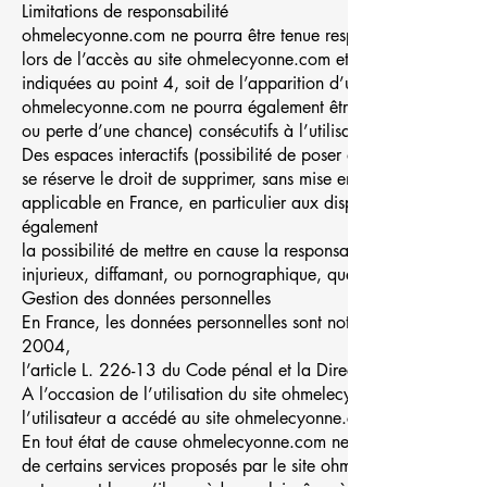
Limitations de responsabilité
ohmelecyonne.com ne pourra être tenue responsable des dommages
lors de l’accès au site ohmelecyonne.com et résultant soit de l’
indiquées au point 4, soit de l’apparition d’un bug ou d’une in
ohmelecyonne.com ne pourra également être tenue responsable
ou perte d’une chance) consécutifs à l’utilisation du site ohm
Des espaces interactifs (possibilité de poser des questions dan
se réserve le droit de supprimer, sans mise en demeure préalab
applicable en France, en particulier aux dispositions relative
également
la possibilité de mettre en cause la responsabilité civile et/ou
injurieux, diffamant, ou pornographique, quel que soit le suppo
Gestion des données personnelles
En France, les données personnelles sont notamment protégées
2004,
l’article L. 226-13 du Code pénal et la Directive Européenne
A l’occasion de l’utilisation du site ohmelecyonne.com, peuvent 
l’utilisateur a accédé au site ohmelecyonne.com, le fournisseur d’
En tout état de cause ohmelecyonne.com ne collecte des informat
de certains services proposés par le site ohmelecyonne.com. L’u