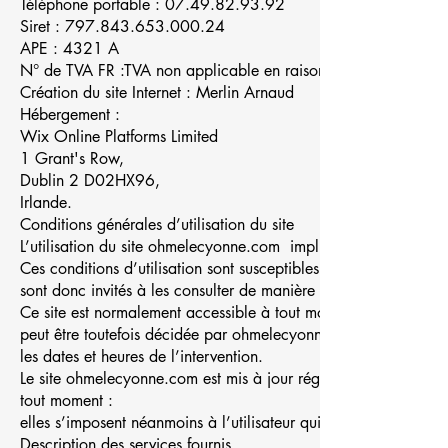
Téléphone portable : 07.49.82.93.92
Siret :
797.843.653.000.24
APE : 4321 A
N° de TVA FR :TVA non applicable en raison de l’article 293 
Création du site Internet : Merlin Arnaud
Hébergement :
Wix Online Platforms Limited
1 Grant's Row,
Dublin 2 D02HX96,
Irlande.
Conditions générales d’utilisation du site
L’utilisation du site ohmelecyonne.com implique l’acceptation pl
Ces conditions d’utilisation sont susceptibles d’être modifiées
sont donc invités à les consulter de manière régulière.
Ce site est normalement accessible à tout moment aux utilisate
peut être toutefois décidée par ohmelecyonne.com, qui s’effor
les dates et heures de l’intervention.
Le site ohmelecyonne.com est mis à jour régulièrement par le r
tout moment :
elles s’imposent néanmoins à l’utilisateur qui est invité à s’y r
Description des services fournis