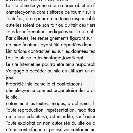
Le site ohmelecyonne.com a pour objet de fournir une informati
ohmelecyonne.com s’efforce de fournir sur le site ohmelecyonn
Toutefois, il ne pourra être tenue responsable des omissions, de
qu’elles soient de son fait ou du fait des tiers partenaires qui lu
Tous les informations indiquées sur le site ohmelecyonne.com son
Par ailleurs, les renseignements figurant sur le site ohmelecyon
de modifications ayant été apportées depuis leur mise en ligne
Limitations contractuelles sur les données techniques
Le site utilise la technologie JavaScript.
Le site Internet ne pourra être tenu responsable de dommages matér
s’engage à accéder au site en utilisant un matériel récent, ne 
jour.
Propriété intellectuelle et contrefaçons
ohmelecyonne.com est propriétaire des droits de propriété intell
le site,
notamment les textes, images, graphismes, logo, icônes, sons, l
Toute reproduction, représentation, modification, publication, 
ou le procédé utilisé, est interdite, sauf autorisation écrite p
Toute exploitation non autorisée du site ou de l’un quelconque
d’une contrefaçon et poursuivie conformément aux dispositions d