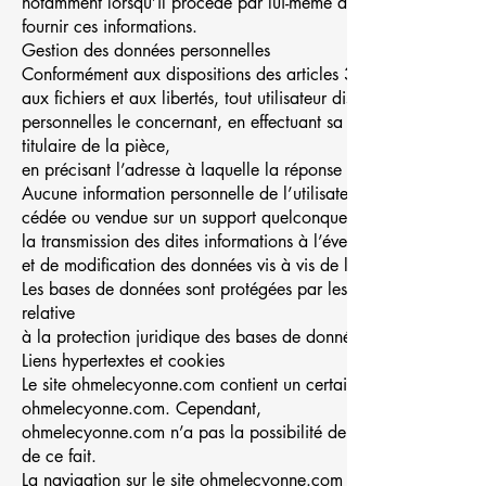
notamment lorsqu’il procède par lui-même à leur saisie. Il est 
fournir ces informations.
Gestion des données personnelles
Conformément aux dispositions des articles 38 et suivants de l
aux fichiers et aux libertés, tout utilisateur dispose d’un droit
personnelles le concernant, en effectuant sa demande écrite et
titulaire de la pièce,
en précisant l’adresse à laquelle la réponse doit être envoyée.
Aucune information personnelle de l’utilisateur du site ohmelecy
cédée ou vendue sur un support quelconque à des tiers. Seule 
la transmission des dites informations à l’éventuel acquéreur q
et de modification des données vis à vis de l’utilisateur du si
Les bases de données sont protégées par les dispositions de l
relative
à la protection juridique des bases de données.
Liens hypertextes et cookies
Le site ohmelecyonne.com contient un certain nombre de liens hy
ohmelecyonne.com. Cependant,
ohmelecyonne.com n’a pas la possibilité de vérifier le contenu 
de ce fait.
La navigation sur le site ohmelecyonne.com est susceptible de pro