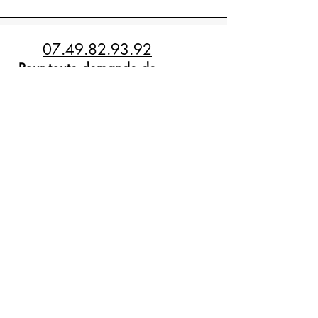
07.49.82.93.92
Pour toute demande de
devis: contactez nous
ohmelecyonne@gmail.com
Nous contacter
Prénom
Nom de famille