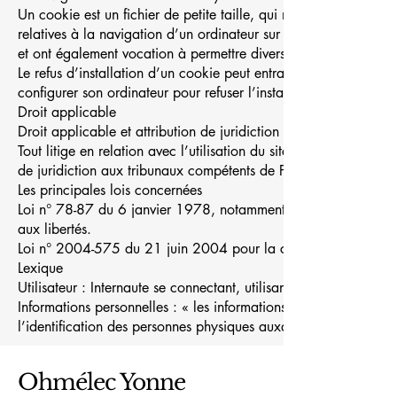
Un cookie est un fichier de petite taille, qui ne permet pas l’ide
relatives à la navigation d’un ordinateur sur un site. Les données 
et ont également vocation à permettre diverses mesures de fréq
Le refus d’installation d’un cookie peut entraîner l’impossibilité 
configurer son ordinateur pour refuser l’installation des cookies
Droit applicable
Droit applicable et attribution de juridiction
Tout litige en relation avec l’utilisation du site ohmelecyonne.co
de juridiction aux tribunaux compétents de Paris.
Les principales lois concernées
Loi n° 78-87 du 6 janvier 1978, notamment modifiée par la loi
aux libertés.
Loi n°
2004-575
du 21 juin 2004 pour la confiance dans l’é
Lexique
Utilisateur : Internaute se connectant, utilisant le site susnommé
Informations personnelles : « les informations qui permettent, 
l’identification des personnes physiques auxquelles elles s’app
Ohmélec Yonne